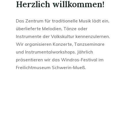
Herzlich willkommen!
bis
22.
Das Zentrum für traditionelle Musik lädt ein,
März
überlieferte Melodien, Tänze oder
2026"
Instrumente der Volkskultur kennenzulernen.
Wir organisieren Konzerte, Tanzseminare
und Instrumentalworkshops. Jährlich
präsentieren wir das Windros-Festival im
Freilichtmuseum Schwerin-Mueß.