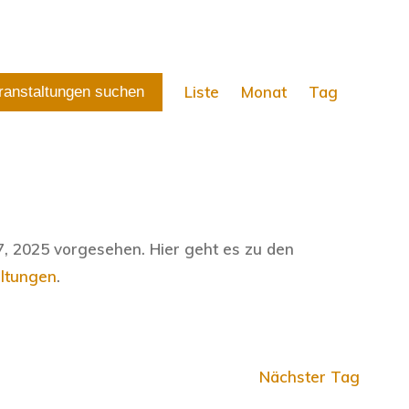
V
Liste
Monat
Tag
ranstaltungen suchen
e
r
a
n
s
t
a
7, 2025 vorgesehen. Hier geht es zu den
l
H
ltungen
.
t
i
u
n
n
w
g
Nächster Tag
e
A